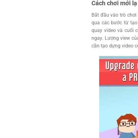
Cách chơi mới lạ 
Bắt đầu vào trò chơi
qua các bước từ tạo
quay video và cuối c
ngay. Lượng view củ
cần tạo dựng video c