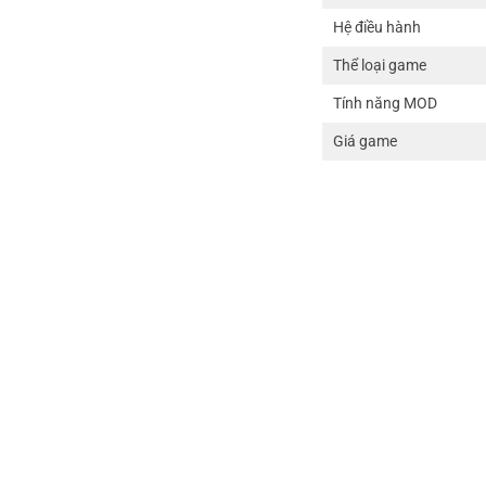
Hệ điều hành
Thể loại game
Tính năng MOD
Giá game