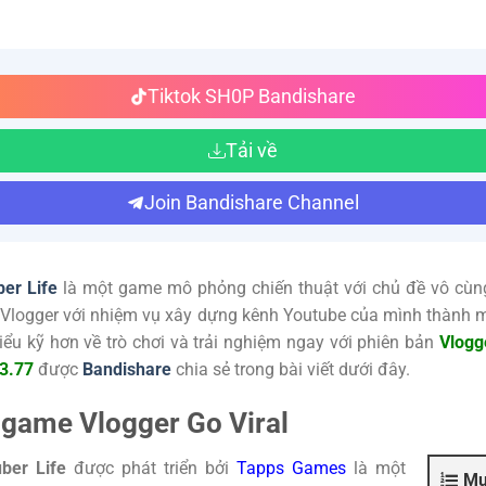
Tiktok SH0P Bandishare
Tải về
Join Bandishare Channel
ber Life
là một game mô phỏng chiến thuật với chủ đề vô cùn
 Vlogger với nhiệm vụ xây dựng kênh Youtube của mình thành m
ểu kỹ hơn về trò chơi và trải nghiệm ngay với phiên bản
Vlogg
43.77
được
Bandishare
chia sẻ trong bài viết dưới đây.
ề game Vlogger Go Viral
uber Life
được phát triển bởi
Tapps Games
là một
Mụ