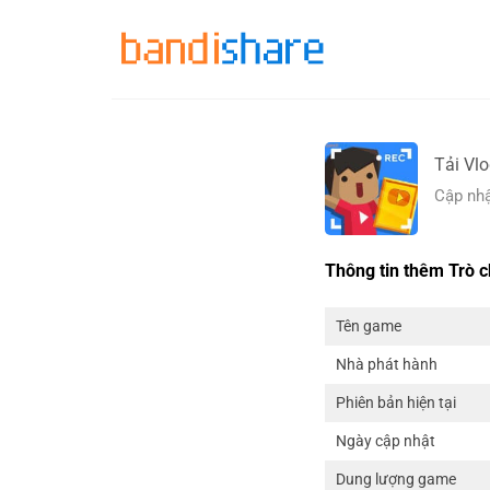
Skip
to
content
Tải Vl
Cập nhậ
Thông tin thêm Trò c
Tên game
Nhà phát hành
Phiên bản hiện tại
Ngày cập nhật
Dung lượng game