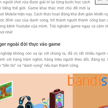
người chơi vừa được giải trí lại từng bước học cách
i tiếng thế giới. Game khai thác một chủ đề mới lạ
chơi Mobile hiện nay. Cách thức hoạt động khá đơn giản khiến n
ợc đỉnh cao của danh vọng, trở thành người thành công bạn c
dựng kênh Youtube của mình. Trải nghiệm game ngay và cảm n
hơi nhé!
ger ngoài đời thực vào game
 nghiệp không còn xa lại với chúng ta, đã có rất nhiều người
h với hàng trăm nghìn, hàng triệu người theo dõi, đăng ký. 
“tiền tài” và “danh vọng” nếu bạn thành công.