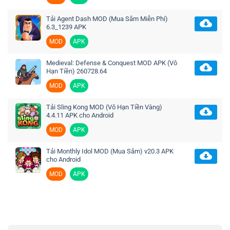
Tải Agent Dash MOD (Mua Sắm Miễn Phí)
6.3_1239 APK
MOD
APK
Medieval: Defense & Conquest MOD APK (Vô
Hạn Tiền) 260728.64
MOD
APK
Tải Sling Kong MOD (Vô Hạn Tiền Vàng)
4.4.11 APK cho Android
MOD
APK
Tải Monthly Idol MOD (Mua Sắm) v20.3 APK
cho Android
MOD
APK