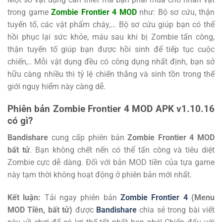
trong game
Zombie Frontier 4 MOD
như: Bộ sơ cứu, thận
tuyến tố, các vật phẩm cháy,… Bộ sơ cứu giúp bạn có thể
hồi phục lại sức khỏe, máu sau khi bị Zombie tấn công,
thận tuyến tố giúp bạn được hồi sinh để tiếp tục cuộc
chiến,.. Mỗi vật dụng đều có công dụng nhất định, bạn sở
hữu càng nhiều thì tỷ lệ chiến thắng và sinh tồn trong thế
giới nguy hiểm này càng dễ.
Phiên bản Zombie Frontier 4 MOD APK v1.10.16
có gì?
Bandishare
cung cấp phiên bản
Zombie Frontier 4 MOD
bất tử
. Bạn không chết nến có thể tấn công và tiêu diệt
Zombie cực dễ dàng. Đối với bản MOD tiền của tựa game
này tạm thời không hoạt động ở phiên bản mới nhất.
Kết luận:
Tải ngay phiên bản
Zombie Frontier 4
(Menu
MOD Tiền, bất tử)
được
Bandishare
chia sẻ trong bài viết