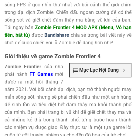
súng FPS ở góc nhìn thứ nhất với bối cảnh thế giới chìm
trong đại dịch Zombie. Chiến đấu ngoan cường để có thể
sống sót và giết chết đám thây ma bằng vũ khí của bạn.
Tải ngay bản
Zombie Frontier 4 MOD APK (Menu, Vô hạn
tiền, bất tử)
được
Bandishare
chia sẻ trong bài viết này về
chơi để cuộc chiến với lũ Zombie dễ dàng hơn nhé!
Giới thiệu về game Zombie Frontier 4
Zombie Frontier
của nhà
Mục Lục Nội Dung
phát hành
FT Games
mới
được ra mắt hồi tháng 7
năm 2021. Với bối cảnh đại dịch, bạn trở thành người may
mắn sống sót, nhưng sẽ phải chiến đấu như một anh hùng
để sinh tồn và tiêu diệt hết đám thây ma khỏi thành phố
của mình. Bạn phải trang bị vũ khí để giết chết thay ma và
cả những kẻ thù trong thành phố, từng bước hoàn thành
các nhiệm vụ được giao. Đây thực sự là một tựa game lôi
cuốn từ cốt truyện, nhiệm vụ cho đến đồ họa của trò chơi.