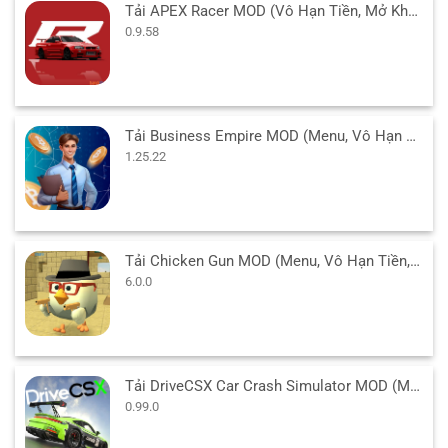
Tải APEX Racer MOD (Vô Hạn Tiền, Mở Khóa Xe) v0.9.58 APK
0.9.58
Tải Business Empire MOD (Menu, Vô Hạn Tiền, No ADS) 1.25.22 APK
1.25.22
Tải Chicken Gun MOD (Menu, Vô Hạn Tiền, Bay, Sát thương) 6.0.0 APK
6.0.0
Tải DriveCSX Car Crash Simulator MOD (Mở Khoá) v0.99.0 APK
0.99.0