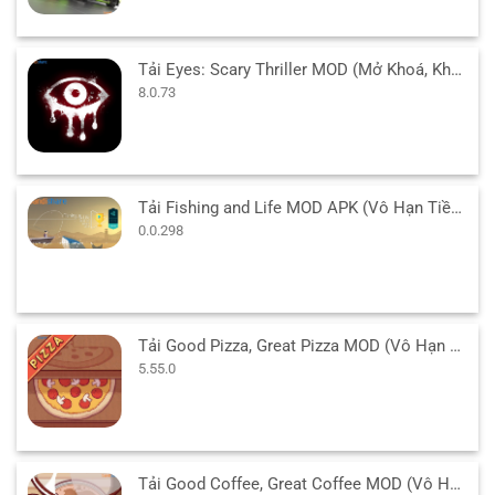
Tải Eyes: Scary Thriller MOD (Mở Khoá, Không QC) 8.0.73 APK
8.0.73
Tải Fishing and Life MOD APK (Vô Hạn Tiền) v0.0.298 cho Android
0.0.298
Tải Good Pizza, Great Pizza MOD (Vô Hạn Tiền) v5.55.0 APK
5.55.0
Tải Good Coffee, Great Coffee MOD (Vô Hạn Tiền) v1.20.0 APK