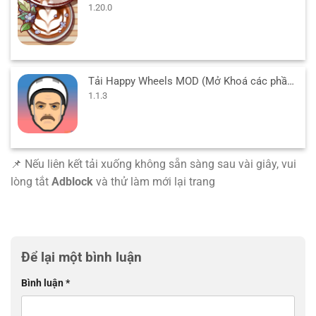
1.20.0
Tải Happy Wheels MOD (Mở Khoá các phần chơi, No ADS) 1.1.3 APK
1.1.3
📌 Nếu liên kết tải xuống không sẵn sàng sau vài giây, vui
lòng tắt
Adblock
và thử làm mới lại trang
Để lại một bình luận
Bình luận
*