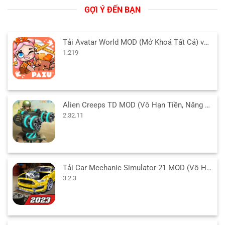
GỢI Ý ĐẾN BẠN
Tải Avatar World MOD (Mở Khoá Tất Cả) v1.219 APK cho Android
1.219
Alien Creeps TD MOD (Vô Hạn Tiền, Năng Lượng, Full hero) v2.32.11 APK
2.32.11
Tải Car Mechanic Simulator 21 MOD (Vô Hạn Tiền) 3.2.3 APK
3.2.3