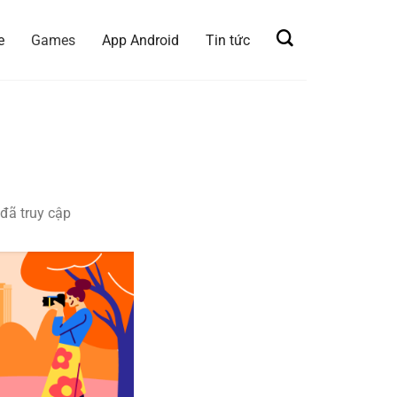
e
Games
App Android
Tin tức
đã truy cập