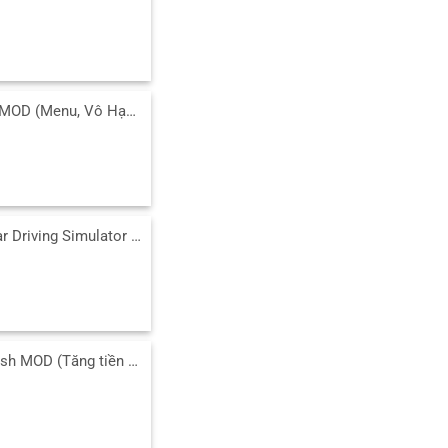
Tải Cover Fire MOD (Menu, Vô Hạn Tiền, Bất Tử, VIP) 1.33.20 APK
Tải Extreme Car Driving Simulator MOD (Menu/Tiền/Full Xe) 7.14.0 APK
Tải Fishing Clash MOD (Tăng tiền thưởng, Tự động câu) 1.0.486 APK