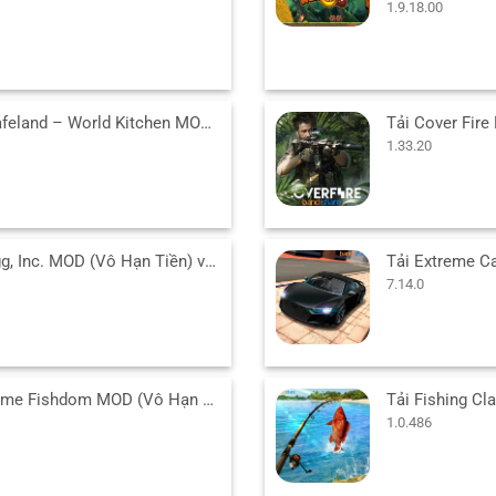
1.9.18.00
Tải Cafeland – World Kitchen MOD (Vô Hạn Tiền) v2.77.2 APK
1.33.20
Tải Egg, Inc. MOD (Vô Hạn Tiền) v1.37 APK cho Android
7.14.0
Tải game Fishdom MOD (Vô Hạn Tiền, Kim Cương) 9.9.8.0 APK
1.0.486