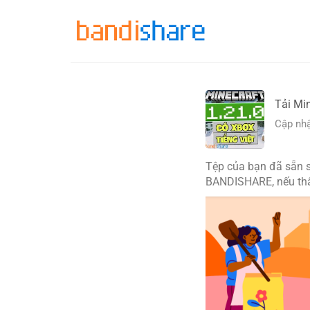
Skip
to
content
Tải Mi
Cập nhậ
Tệp của bạn đã sẵn s
BANDISHARE, nếu thấy