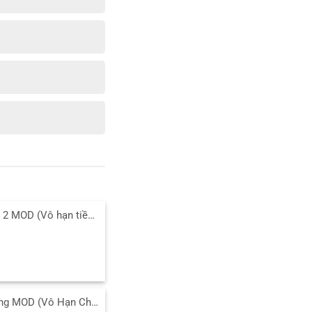
Tải Age of War 2 MOD (Vô hạn tiền, Mở Khóa Free) v2025.1.16 APK
Tải Banana Kong MOD (Vô Hạn Chuối, Trái Tim) 1.9.18.00 APK