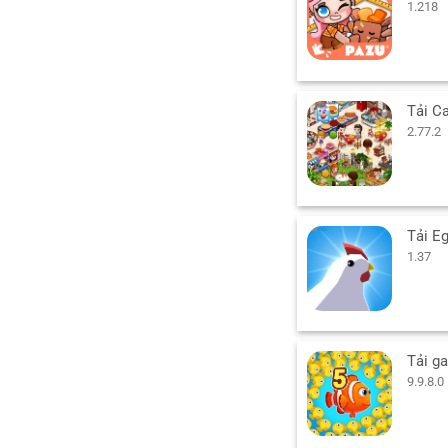
1.218
2.77.2
1.37
9.9.8.0