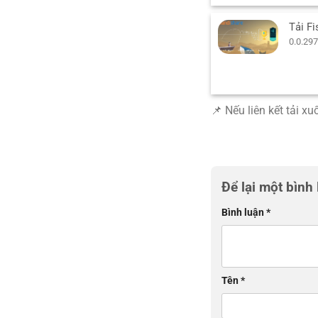
0.0.297
📌 Nếu liên kết tải x
Để lại một bình
Bình luận
*
Tên
*