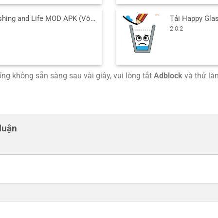
Tải Fishing and Life MOD APK (Vô Hạn Tiền) v0.0.297 cho Android
2.0.2
uống không sẵn sàng sau vài giây, vui lòng tắt
Adblock
và thử làm
 luận