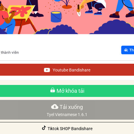
Youtube Bandishare
Mở khóa tải
Tải xuống
Tyel Vietnamese 1.6.1
Tiktok SH0P Bandishare