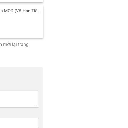
Tải Happy Glass MOD (Vô Hạn Tiền) v2.0.2 APK cho Android
 mới lại trang