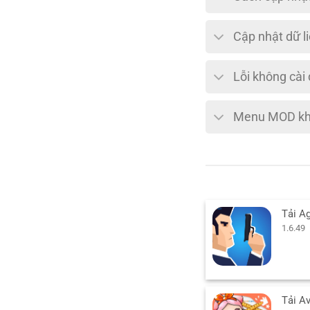
Cập nhật dữ l
Lỗi không cài
Menu MOD khô
1.6.49