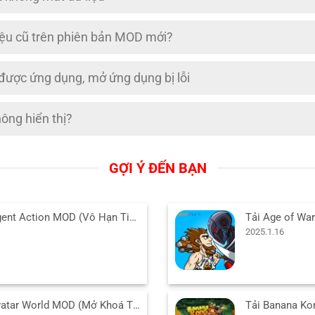
iệu cũ trên phiên bản MOD mới?
 được ứng dụng, mở ứng dụng bị lỗi
ng hiển thị?
GỢI Ý ĐẾN BẠN
Tải Agent Action MOD (Vô Hạn Tiền) v1.6.49 APK cho Android
2025.1.16
Tải Avatar World MOD (Mở Khoá Tất Cả) v1.218 APK cho Android