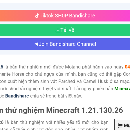
Tiktok SH0P Bandishare
Tải về
Join Bandishare Channel
26
là bản thử nghiệm mới được Mojang phát hành vào ngày
04
herite Horse cho chú ngựa của mình, bạn cũng có thể gặp Cor
 còn xuất hiện thêm sinh vật Parched và Camel Husk ở sa mạc
ời chơi trải nghiệm tuyệt vời nhất. Tải ngay phiên bản
Minecr
ợc
Bandishare
chia sẻ trong bài viết này.
ản thử nghiệm Minecraft 1.21.130.26
26
là bản thử nghiệm với nhiều yếu tố mới cho bạn
Mụ
. Bạn sẽ thấy sinh vật độc đáo, nhiều vật phẩm sinh