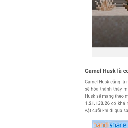
Camel Husk là c
Camel Husk cũng là m
sẽ hóa thành thây ma
Husk sẽ mang theo mộ
1.21.130.26
có khả n
vật cưỡi khi đi qua s