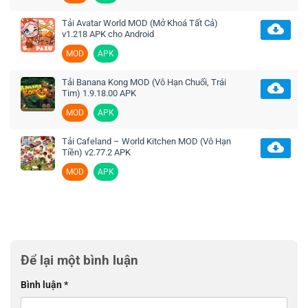
Tải Avatar World MOD (Mở Khoá Tất Cả)
v1.218 APK cho Android
MOD
APK
Tải Banana Kong MOD (Vô Hạn Chuối, Trái
Tim) 1.9.18.00 APK
MOD
APK
Tải Cafeland – World Kitchen MOD (Vô Hạn
Tiền) v2.77.2 APK
MOD
APK
Để lại một bình luận
Bình luận
*