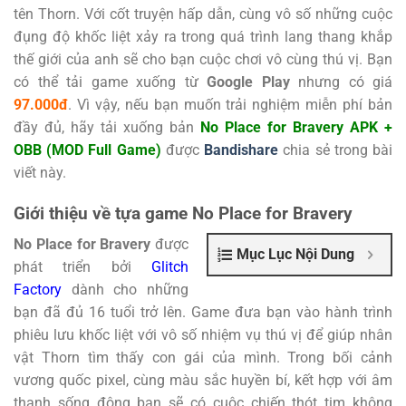
tên Thorn. Với cốt truyện hấp dẫn, cùng vô số những cuộc
đụng độ khốc liệt xảy ra trong quá trình lang thang khắp
thế giới của anh sẽ cho bạn cuộc chơi vô cùng thú vị. Bạn
có thể tải game xuống từ
Google Play
nhưng có giá
97.000đ
. Vì vậy, nếu bạn muốn trải nghiệm miễn phí bản
đầy đủ, hãy tải xuống bản
No Place for Bravery APK +
OBB (MOD Full Game)
được
Bandishare
chia sẻ trong bài
viết này.
Giới thiệu về tựa game No Place for Bravery
No Place for Bravery
được
Mục Lục Nội Dung
phát triển bởi
Glitch
Factory
dành cho những
bạn đã đủ 16 tuổi trở lên. Game đưa bạn vào hành trình
phiêu lưu khốc liệt với vô số nhiệm vụ thú vị để giúp nhân
vật Thorn tìm thấy con gái của mình. Trong bối cảnh
vương quốc pixel, cùng màu sắc huyền bí, kết hợp với âm
thanh sống động bạn sẽ có cuộc chiến thót tim không