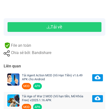
Tải về
File an toàn
Chia sẻ bởi: Bandishare
Liên quan
Tải Agent Action MOD (Vô Hạn Tiền) v1.6.49
APK cho Android
MOD
APK
Tải Age of War 2 MOD (Vô hạn tiền, Mở Khóa
Free) v2025.1.16 APK
MOD
APK