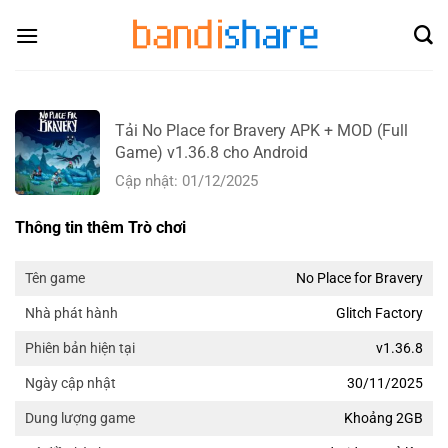
Skip
to
content
Tải No Place for Bravery APK + MOD (Full
Game) v1.36.8 cho Android
Cập nhật: 01/12/2025
Thông tin thêm Trò chơi
No Place for Bravery
Tên game
Glitch Factory
Nhà phát hành
v1.36.8
Phiên bản hiện tại
30/11/2025
Ngày cập nhật
Khoảng 2GB
Dung lượng game