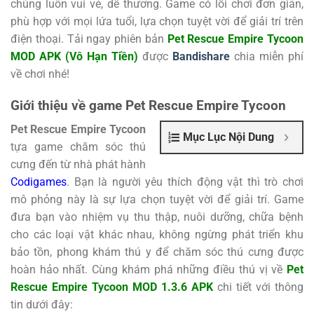
chúng luôn vui vẻ, dễ thương. Game có lối chơi đơn giản,
phù hợp với mọi lứa tuổi, lựa chọn tuyệt vời để giải trí trên
điện thoại. Tải ngay phiên bản
Pet Rescue Empire Tycoon
MOD APK (Vô Hạn Tiền)
được
Bandishare
chia miễn phí
về chơi nhé!
Giới thiệu về game Pet Rescue Empire Tycoon
Pet Rescue Empire Tycoon
Mục Lục Nội Dung
tựa game chăm sóc thú
cưng đến từ nhà phát hành
Codigames
. Bạn là người yêu thích động vật thì trò chơi
mô phỏng này là sự lựa chọn tuyệt vời để giải trí. Game
đưa bạn vào nhiệm vụ thu thập, nuôi dưỡng, chữa bệnh
cho các loại vật khác nhau, không ngừng phát triển khu
bảo tồn, phong khám thú y để chăm sóc thú cưng được
hoàn hảo nhất. Cùng khám phá những điều thú vị về
Pet
Rescue Empire Tycoon MOD 1.3.6 APK
chi tiết với thông
tin dưới đây: