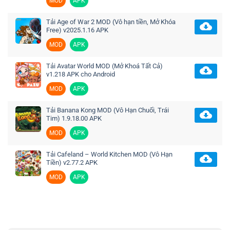
MOD
APK
Tải Age of War 2 MOD (Vô hạn tiền, Mở Khóa
Free) v2025.1.16 APK
MOD
APK
Tải Avatar World MOD (Mở Khoá Tất Cả)
v1.218 APK cho Android
MOD
APK
Tải Banana Kong MOD (Vô Hạn Chuối, Trái
Tim) 1.9.18.00 APK
MOD
APK
Tải Cafeland – World Kitchen MOD (Vô Hạn
Tiền) v2.77.2 APK
MOD
APK