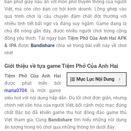
bạn phút giây nấu ăn với món phở truyền thống của người
Việt, mà còn cho bạn cơ hội kinh doanh. Lồng ghép vào
quá trình chơi là câu chuyện đậm chất đời thường với
nhiều tình tiết bất ngờ và đáng suy ngẫm. Game đang là
chủ đề nóng gần đây, được nhiều người chơi trong cộng
đồng yêu thích. Tải ngay bản
Tiệm Phở Của Anh Hai APK
& IPA
được
Bandishare
chia sẻ trong bài viết này về chơi
nhé!
Giới thiệu về tựa game Tiệm Phở Của Anh Hai
Tiệm Phở Của Anh Hai
Mục Lục Nội Dung
được phát triển bởi
maria0704
là một game
siêu hot với nội dung hấp dẫn. Dù lối chơi đơn giản, nhưng
chính nét văn hóa của người Việt, bối cảnh mộc mạc đúng
chất Bắc bộ đã khiến game thu hút đông đảo game thủ
Việt tham gia. Cùng
Bandishare
tìm hiểu những nội dung
ấn tượng trong trò chơi qua những thông tin dưới đây: