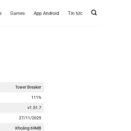
e
Games
App Android
Tin tức
Tower Breaker
111%
v1.51.7
27/11/2025
Khoảng 69MB