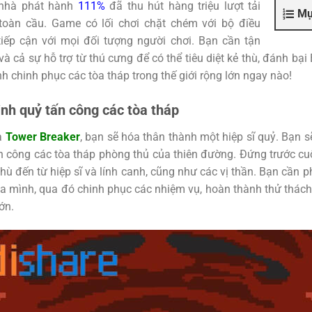
nhà phát hành
111%
đã thu hút hàng triệu lượt tải
Mụ
toàn cầu. Game có lối chơi chặt chém với bộ điều
tiếp cận với mọi đối tượng người chơi. Bạn cần tận
 và cả sự hỗ trợ từ thú cưng để có thể tiêu diệt kẻ thù, đánh bạ
h chinh phục các tòa tháp trong thế giới rộng lớn ngay nào!
inh quỷ tấn công các tòa tháp
ủa
Tower Breaker
, bạn sẽ hóa thân thành một hiệp sĩ quỷ. Bạn
ấn công các tòa tháp phòng thủ của thiên đường. Đứng trước cu
thù đến từ hiệp sĩ và lính canh, cũng như các vị thần. Bạn cần p
ủa mình, qua đó chinh phục các nhiệm vụ, hoàn thành thử thá
ớn.