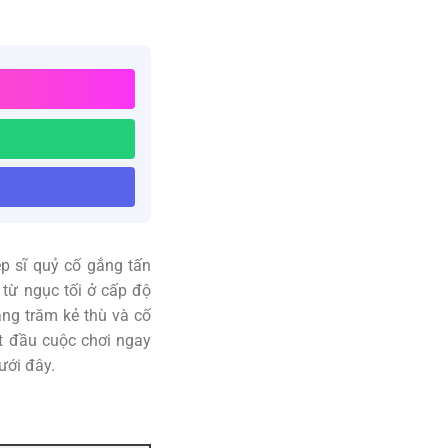
p sĩ quỷ cố gắng tấn
 từ ngục tối ở cấp độ
àng trăm kẻ thù và cố
ắt đầu cuộc chơi ngay
ưới đây.