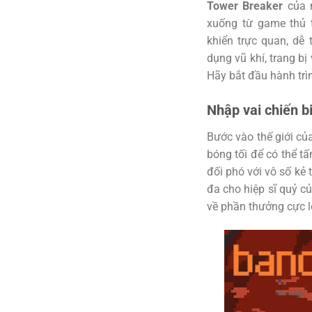
Tower Breaker
của 
xuống từ game thủ 
khiển trực quan, dễ 
dụng vũ khí, trang bị
Hãy bắt đầu hành trìn
Nhập vai chiến b
Bước vào thế giới c
bóng tối để có thể t
đối phó với vô số kẻ 
đa cho hiệp sĩ quỷ c
về phần thưởng cực l