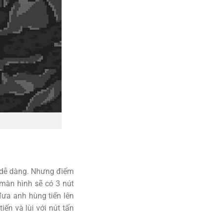
n dễ dàng. Nhưng điểm
 màn hình sẽ có 3 nút
đưa anh hùng tiến lên
iến và lùi với nút tấn